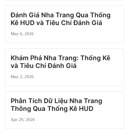
Đánh Giá Nha Trang Qua Thống
Kê HUD và Tiêu Chí Đánh Giá
May 6, 2026
Khám Phá Nha Trang: Thống Kê
và Tiêu Chí Đánh Giá
May 2, 2026
Phân Tích Dữ Liệu Nha Trang
Thông Qua Thống Kê HUD
Apr 29, 2026