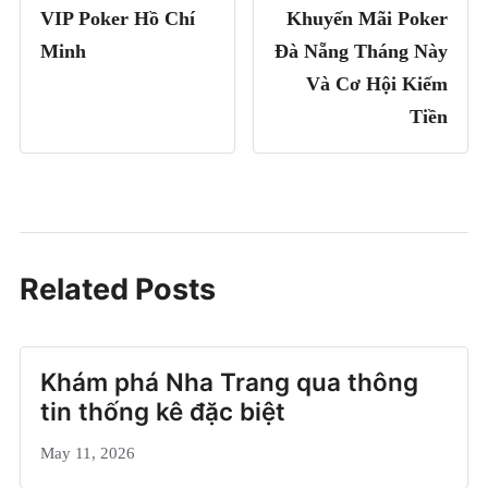
VIP Poker Hồ Chí
Khuyến Mãi Poker
Minh
Đà Nẵng Tháng Này
Và Cơ Hội Kiếm
Tiền
Related Posts
Khám phá Nha Trang qua thông
tin thống kê đặc biệt
May 11, 2026