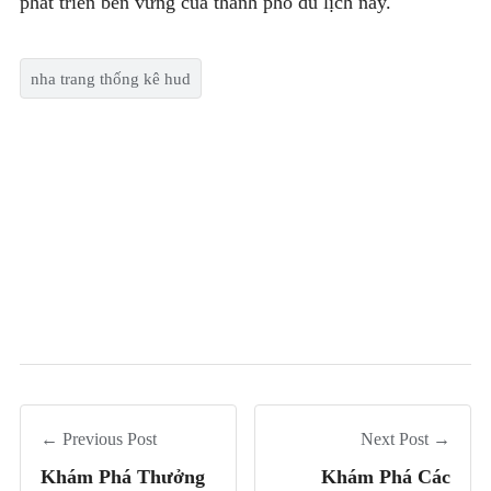
phát triển bền vững của thành phố du lịch này.
nha trang thống kê hud
← Previous Post
Next Post →
Khám Phá Thưởng
Khám Phá Các