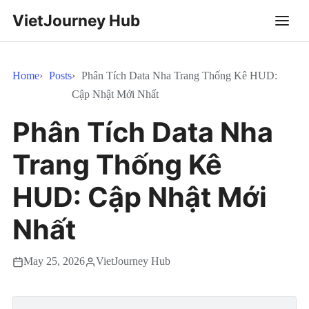
VietJourney Hub
Home
Posts
Phân Tích Data Nha Trang Thống Kê HUD:
Cập Nhật Mới Nhất
Phân Tích Data Nha
Trang Thống Kê
HUD: Cập Nhật Mới
Nhất
May 25, 2026
VietJourney Hub