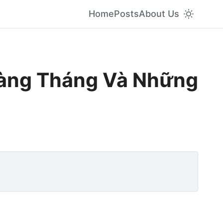
Home
Posts
About Us
Hàng Tháng Và Những