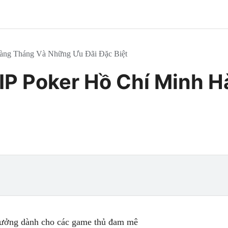
àng Tháng Và Những Ưu Đãi Đặc Biệt
P Poker Hồ Chí Minh 
tưởng dành cho các game thủ đam mê