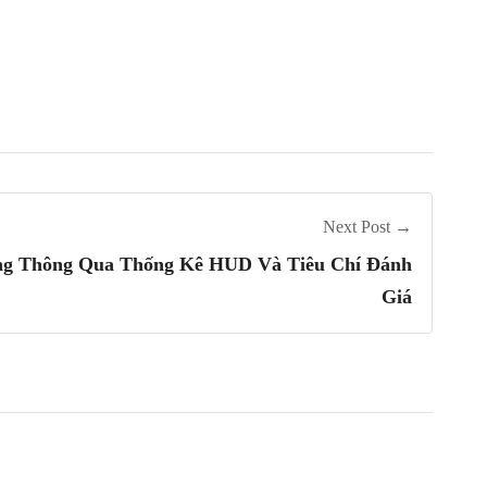
Next Post →
g Thông Qua Thống Kê HUD Và Tiêu Chí Đánh
Giá