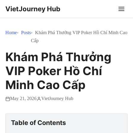
VietJourney Hub
Home
Posts
Khám Phá Thưởng VIP Poker Hồ Chí Minh Cao
Cấp
Khám Phá Thưởng
VIP Poker Hồ Chí
Minh Cao Cấp
May 21, 2026
VietJourney Hub
Table of Contents