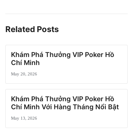
Related Posts
Khám Phá Thưởng VIP Poker Hồ
Chí Minh
May 20, 2026
Khám Phá Thưởng VIP Poker Hồ
Chí Minh Với Hàng Tháng Nổi Bật
May 13, 2026