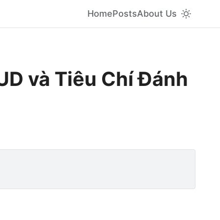
Home
Posts
About Us
UD và Tiêu Chí Đánh