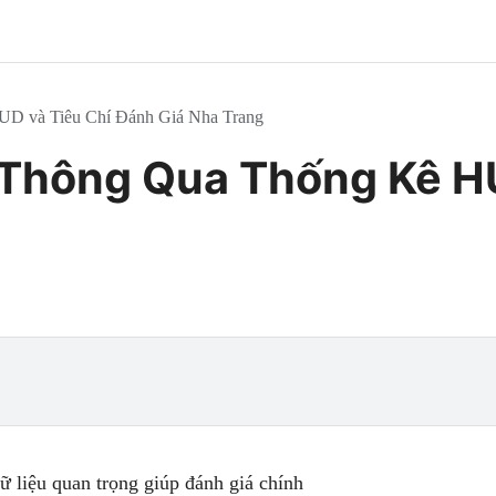
D và Tiêu Chí Đánh Giá Nha Trang
 Thông Qua Thống Kê H
 liệu quan trọng giúp đánh giá chính