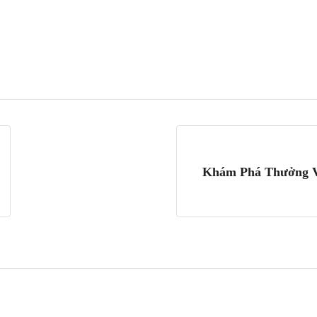
Khám Phá Thưởng V