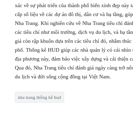
xác về sự phát triển của thành phố biển xinh đẹp nà
cấp số liệu về các dự án đô thị, dân cư và hạ tầng, gó
Nha Trang. Khi nghiên cứu về Nha Trang tiêu chí đán
các tiêu chí như môi trường, dịch vụ du lịch, và hạ tầ
giá còn rập khuôn dựa trên các tiêu chí đó, nhằm thúc
phố. Thống kê HUD giúp các nhà quản lý có cái nhìn t
địa phương này, đảm bảo việc xây dựng và cải thiện cá
Qua đó, Nha Trang tiêu chí đánh giá ngày càng trở nê
du lịch và đời sống cộng đồng tại Việt Nam.
nha trang thống kê hud