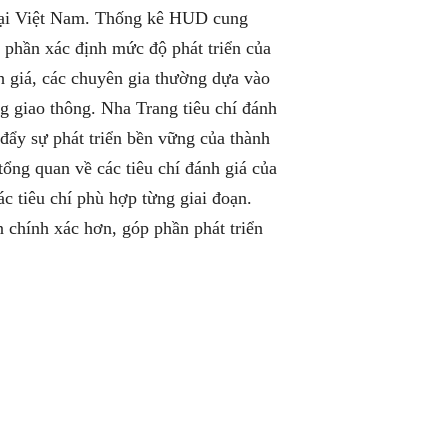
y tại Việt Nam. Thống kê HUD cung
p phần xác định mức độ phát triển của
h giá, các chuyên gia thường dựa vào
ng giao thông. Nha Trang tiêu chí đánh
 đẩy sự phát triển bền vững của thành
ổng quan về các tiêu chí đánh giá của
c tiêu chí phù hợp từng giai đoạn.
n chính xác hơn, góp phần phát triển