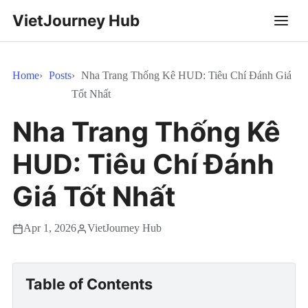
VietJourney Hub
Home
Posts
Nha Trang Thống Kê HUD: Tiêu Chí Đánh Giá
Tốt Nhất
Nha Trang Thống Kê
HUD: Tiêu Chí Đánh
Giá Tốt Nhất
Apr 1, 2026
VietJourney Hub
Table of Contents