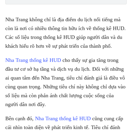
Nha Trang không chỉ là địa điểm du lịch nổi tiếng mà
còn là nơi có nhiều thông tin hữu ích về thống kê HUD.
Các số liệu trong thống kê HUD giúp người dân và du
khách hiểu rõ hơn về sự phát triển của thành phố.
Nha Trang thống kê HUD
cho thấy sự gia tăng trong
đầu tư cơ sở hạ tầng và dịch vụ du lịch. Đối với những
ai quan tâm đến Nha Trang, tiêu chí đánh giá là điều vô
cùng quan trọng. Những tiêu chí này không chỉ dựa vào
số liệu mà còn phản ánh chất lượng cuộc sống của
người dân nơi đây.
Bên cạnh đó,
Nha Trang thống kê HUD
cũng cung cấp
cái nhìn toàn diện về phát triển kinh tế. Tiêu chí đánh