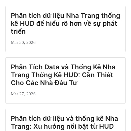
Phân tích dữ liệu Nha Trang thống
kê HUD để hiểu rõ hơn về sự phát
triển
Mar 30, 2026
Phân Tích Data và Thống Kê Nha
Trang Thống Kê HUD: Cần Thiết
Cho Các Nhà Đầu Tư
Mar 27, 2026
Phân tích dữ liệu và thống kê Nha
Trang: Xu hướng nổi bật từ HUD