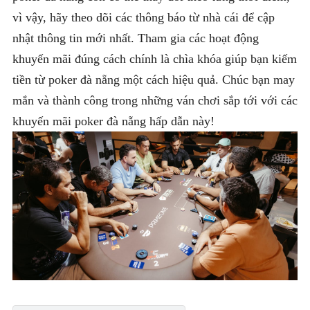
vì vậy, hãy theo dõi các thông báo từ nhà cái để cập
nhật thông tin mới nhất. Tham gia các hoạt động
khuyến mãi đúng cách chính là chìa khóa giúp bạn kiếm
tiền từ poker đà nẵng một cách hiệu quả. Chúc bạn may
mắn và thành công trong những ván chơi sắp tới với các
khuyến mãi poker đà nẵng hấp dẫn này!