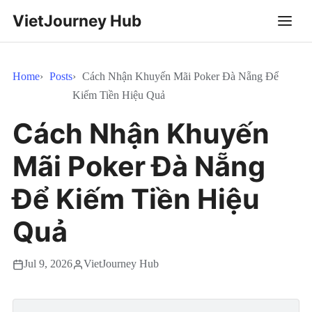
VietJourney Hub
Home
Posts
Cách Nhận Khuyến Mãi Poker Đà Nẵng Để
Kiếm Tiền Hiệu Quả
Cách Nhận Khuyến
Mãi Poker Đà Nẵng
Để Kiếm Tiền Hiệu
Quả
Jul 9, 2026
VietJourney Hub