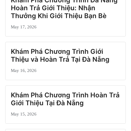
Hoàn Trả Giới Thiệu: Nhận
Thưởng Khi Giới Thiệu Bạn Bè
May 17, 2026
Khám Phá Chương Trình Giới
Thiệu và Hoàn Trả Tại Đà Nẵng
May 16, 2026
Khám Phá Chương Trình Hoàn Trả
Giới Thiệu Tại Đà Nẵng
May 15, 2026