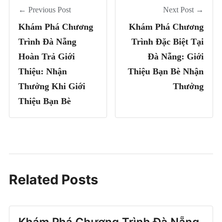
← Previous Post
Next Post →
Khám Phá Chương
Khám Phá Chương
Trình Đà Nẵng
Trình Đặc Biệt Tại
Hoàn Trả Giới
Đà Nẵng: Giới
Thiệu: Nhận
Thiệu Bạn Bè Nhận
Thưởng Khi Giới
Thưởng
Thiệu Bạn Bè
Related Posts
Khám Phá Chương Trình Đà Nẵng