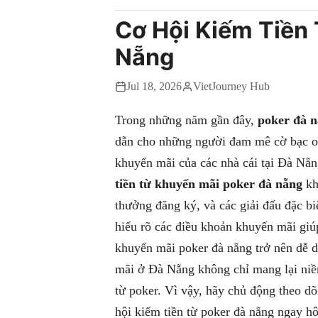
Cơ Hội Kiếm Tiền
Nẵng
Jul 18, 2026
VietJourney Hub
Trong những năm gần đây,
poker đà n
dẫn cho những người đam mê cờ bạc on
khuyến mãi của các nhà cái tại Đà Nẵn
tiền từ khuyến mãi poker đà nẵng
kh
thưởng đăng ký, và các giải đấu đặc biệ
hiểu rõ các điều khoản khuyến mãi giúp
khuyến mãi poker đà nẵng trở nên dễ 
mãi ở Đà Nẵng không chỉ mang lại niềm
từ poker. Vì vậy, hãy chủ động theo dõ
hội kiếm tiền từ poker đà nẵng ngay h