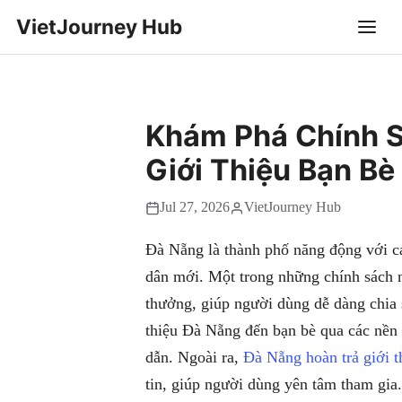
VietJourney Hub
Khám Phá Chính S
Giới Thiệu Bạn B
Jul 27, 2026
VietJourney Hub
Đà Nẵng là thành phố năng động với cá
dân mới. Một trong những chính sách nổ
thưởng, giúp người dùng dễ dàng chia 
thiệu Đà Nẵng đến bạn bè qua các nền
dẫn. Ngoài ra,
Đà Nẵng hoàn trả giới t
tin, giúp người dùng yên tâm tham gia