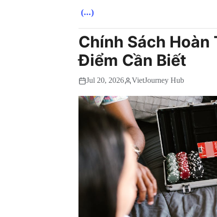
(...)
Chính Sách Hoàn 
Điểm Cần Biết
Jul 20, 2026
VietJourney Hub