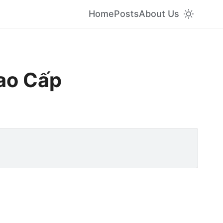
Home
Posts
About Us
ao Cấp