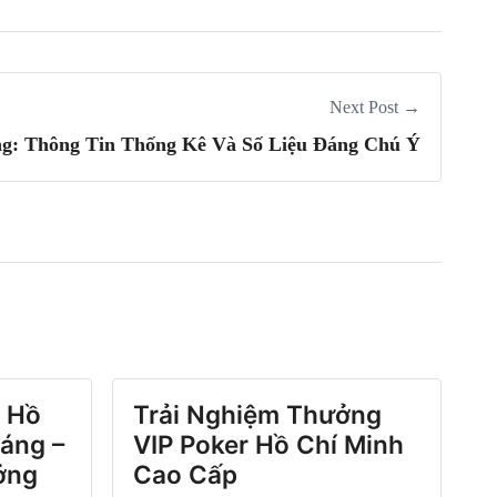
Next Post →
g: Thông Tin Thống Kê Và Số Liệu Đáng Chú Ý
r Hồ
Trải Nghiệm Thưởng
áng –
VIP Poker Hồ Chí Minh
ởng
Cao Cấp