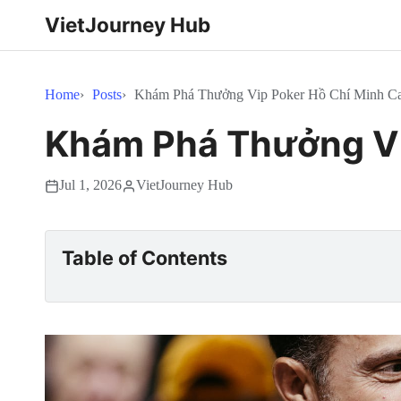
VietJourney Hub
Home
Posts
Khám Phá Thưởng Vip Poker Hồ Chí Minh C
Khám Phá Thưởng Vi
Jul 1, 2026
VietJourney Hub
Table of Contents