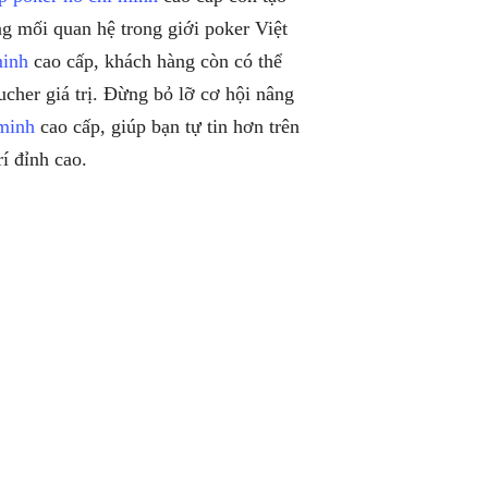
ng mối quan hệ trong giới poker Việt
minh
cao cấp, khách hàng còn có thể
cher giá trị. Đừng bỏ lỡ cơ hội nâng
 minh
cao cấp, giúp bạn tự tin hơn trên
í đỉnh cao.