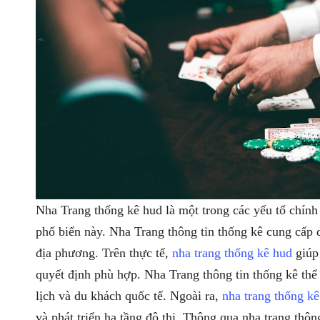
Nha Trang thống kê hud là một trong các yếu tố chính
phố biển này. Nha Trang thông tin thống kê cung cấp dữ
địa phương. Trên thực tế,
nha trang thống kê hud
giúp 
quyết định phù hợp. Nha Trang thông tin thống kê thể 
lịch và du khách quốc tế. Ngoài ra,
nha trang thống k
và phát triển hạ tầng đô thị. Thông qua nha trang thông