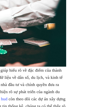
 giúp hiểu rõ về đặc điểm của thành
 liệu về dân số, du lịch, và kinh tế
nhà đầu tư và chính quyền đưa ra
hiện rõ sự phát triển của ngành du
ê hud
còn theo dõi các dự án xây dựng
 tin thống kê, chúng ta có thể thấy rõ