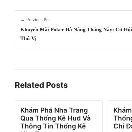
← Previous Post
Khuyến Mãi Poker Đà Nẵng Tháng Này: Cơ Hộ
Thú Vị
Related Posts
Khám Phá Nha Trang
Khám
Qua Thống Kê Hud Và
Thống
Thông Tin Thống Kê
Chí Đ