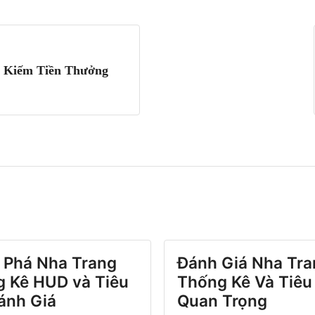
i Kiếm Tiền Thưởng
 Phá Nha Trang
Đánh Giá Nha Tra
 Kê HUD và Tiêu
Thống Kê Và Tiêu
ánh Giá
Quan Trọng